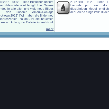
-
Liebe Besucher, unsere
-
Liebe L
10.2012 - 18:32
26.07.2011 - 11:25
e Bilder-Galerie ist fertig! Unter Galerie
Freunde jetzt sind die
findet Ihr alle alten und viele neue Bilder.
diesjährigen Modell endlich
a. von unserer Amerika-Anlage
der Galerie eingestellt: Bilde
icktown 2012" ! Wir haben die Bilder neu
 Jahreszahlen, so daß Ihr die neuesten
ganz am Anfang der Galerie finden könnt.
mehr