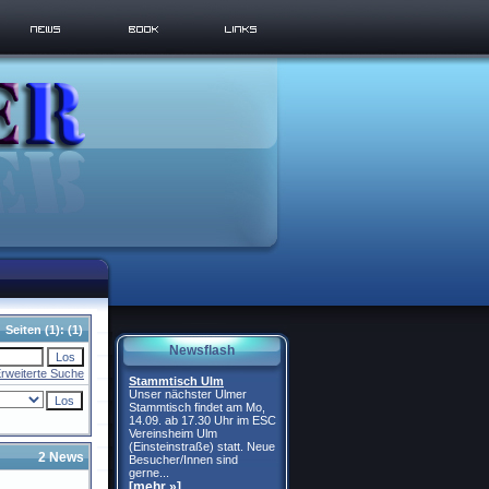
Seiten
(1):
(1)
Newsflash
rweiterte Suche
Stammtisch Ulm
Unser nächster Ulmer
Stammtisch findet am Mo,
14.09. ab 17.30 Uhr im ESC
Vereinsheim Ulm
(Einsteinstraße) statt. Neue
2 News
Besucher/Innen sind
gerne...
[mehr »]