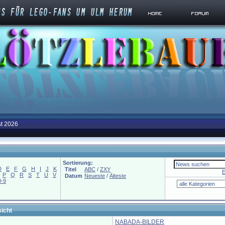
st 2026
Sortierung:
D
E
F
G
H
I
J
K
Titel
ABC
/
ZXY
E
P
Q
R
S
T
U
V
Datum
Neueste
/
Älteste
0-9
icht
NABADA-BILDER