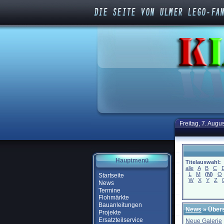
Freitag, 7. Augu
Hauptmenü
Titelauswahl:
alle
A
B
C
L
M
(
N
)
O
Startseite
W
X
Y
Z
News
Termine
Flohmärkte
Bauanleitungen
News
» Übers
Projekte
Ersatzteilservice
Neue Galerie