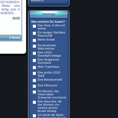
EGO-NABADA-
 Bilder vom
 fertig und in
r NABADA ...
Umfrage
mehr
Was würdest Du bauen?
Das Haus, in dem ich
wohne
Ein riesiges StarWars
Raumschiff
2 News
Meine Schule
Ein berühmtes
Wahrzeichen
Eine LEGO
Eisenbahn-Anlage
Eine Skulptur/ein
Kunstwerk
Mein Traumhaus
Eine große LEGO
Stadt
Eine Abenteuerwelt
Eine Filmszene
Ein Monster, das
meine kleine
Schwester erschreckt
Eine Maschine, die
das Monster von
meinem großen
Bruder besiegt
Ich würde die Steine