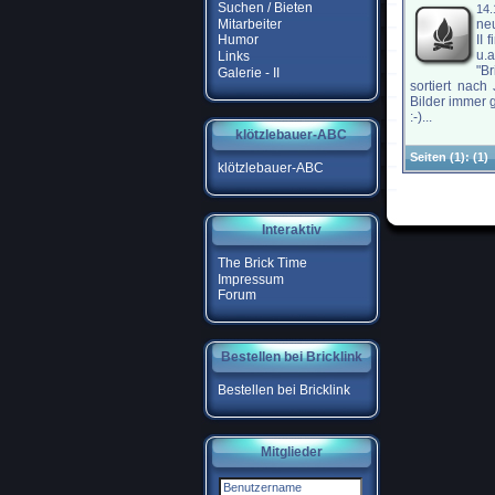
Suchen / Bieten
14.
Mitarbeiter
neu
II 
Humor
u.
Links
"Br
Galerie - II
sortiert nach
Bilder immer 
:-)...
klötzlebauer-ABC
Seiten
(1):
(1)
klötzlebauer-ABC
Interaktiv
The Brick Time
Impressum
Forum
Bestellen bei Bricklink
Bestellen bei Bricklink
Mitglieder