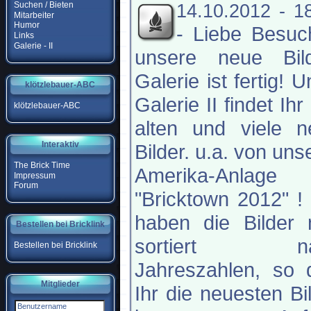
Suchen / Bieten
14.10.2012 - 1
Mitarbeiter
Humor
-
Liebe Besuc
Links
Galerie - II
unsere neue Bild
Galerie ist fertig! U
klötzlebauer-ABC
Galerie II findet Ihr 
klötzlebauer-ABC
alten und viele n
Interaktiv
Bilder. u.a. von uns
The Brick Time
Amerika-Anlage
Impressum
Forum
"Bricktown 2012" !
haben die Bilder 
Bestellen bei Bricklink
sortiert na
Bestellen bei Bricklink
Jahreszahlen, so 
Mitglieder
Ihr die neuesten Bi