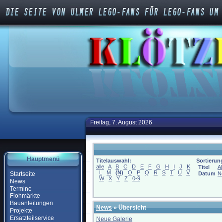
Freitag, 7. August 2026
Hauptmenü
Titelauswahl:
Sortierun
alle
A
B
C
D
E
F
G
H
I
J
K
Titel
A
L
M
(
N
)
O
P
Q
R
S
T
U
V
Startseite
Datum
N
W
X
Y
Z
0-9
News
Termine
Flohmärkte
Bauanleitungen
News
» Übersicht
Projekte
Ersatzteilservice
Neue Galerie