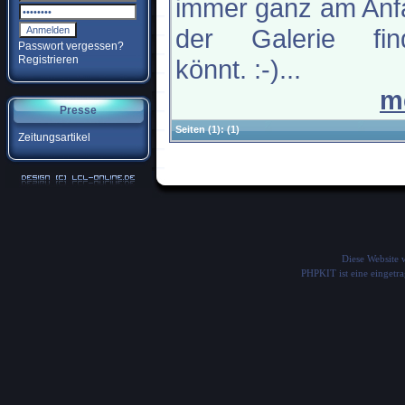
immer ganz am Anf
der Galerie fin
Passwort vergessen?
Registrieren
könnt. :-)...
m
Presse
Seiten
(1):
(1)
Zeitungsartikel
Diese Website
PHPKIT ist eine einget