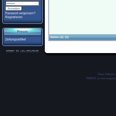
Passwort vergessen?
Registrieren
Presse
Seiten
(1):
(1)
Zeitungsartikel
Diese Website
PHPKIT ist eine einget