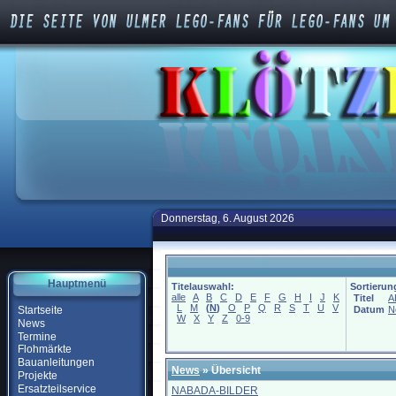
Donnerstag, 6. August 2026
Hauptmenü
Titelauswahl:
Sortierun
alle
A
B
C
D
E
F
G
H
I
J
K
Titel
A
L
M
(
N
)
O
P
Q
R
S
T
U
V
Startseite
Datum
N
W
X
Y
Z
0-9
News
Termine
Flohmärkte
Bauanleitungen
News
» Übersicht
Projekte
Ersatzteilservice
NABADA-BILDER