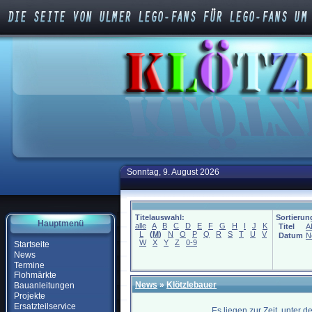
Sonntag, 9. August 2026
Titelauswahl:
Sortierun
Hauptmenü
alle
A
B
C
D
E
F
G
H
I
J
K
Titel
A
L
(
M
)
N
O
P
Q
R
S
T
U
V
Datum
N
W
X
Y
Z
0-9
Startseite
News
Termine
Flohmärkte
News
»
Klötzlebauer
Bauanleitungen
Projekte
Ersatzteilservice
Es liegen zur Zeit, unter 