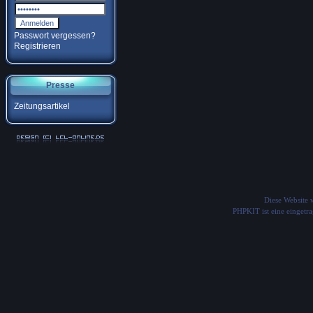
Passwort vergessen?
Registrieren
Presse
Zeitungsartikel
Diese Website
PHPKIT ist eine einget