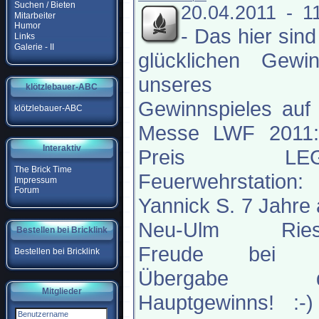
Suchen / Bieten
20.04.2011 - 1
Mitarbeiter
Humor
-
Das hier sind
Links
Galerie - II
glücklichen Gewin
unseres
klötzlebauer-ABC
Gewinnspieles auf
klötzlebauer-ABC
Messe LWF 2011:
Interaktiv
Preis LEG
The Brick Time
Feuerwehrstation:
Impressum
Forum
Yannick S. 7 Jahre
Neu-Ulm Ries
Bestellen bei Bricklink
Freude bei 
Bestellen bei Bricklink
Übergabe d
Mitglieder
Hauptgewinns! :-)