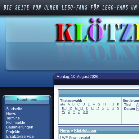
Montag, 10. August 2026
Hauptmenü
Titelauswahl:
Sortierun
alle
A
B
C
D
E
F
G
H
I
J
K
Titel
A
(
L
)
M
N
O
P
Q
R
S
T
U
V
Startseite
Datum
N
W
X
Y
Z
0-9
News
Termine
Flohmärkte
Bauanleitungen
News
»
Klötzlebauer
Projekte
Ersatzteilservice
LWF-Gewinnspiel