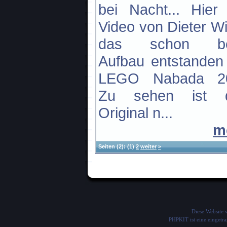
bei Nacht... Hier
Video von Dieter Wi
das schon b
Aufbau entstanden 
LEGO Nabada 2
Zu sehen ist 
Original n...
m
Seiten
(2):
(1)
2
weiter
>
Diese Website
PHPKIT ist eine einget