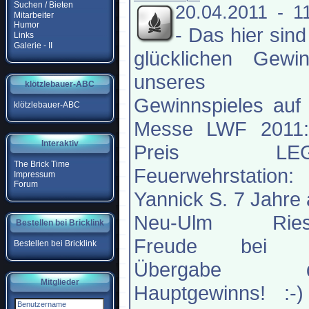
Suchen / Bieten
20.04.2011 - 1
Mitarbeiter
Humor
-
Das hier sind
Links
Galerie - II
glücklichen Gewin
unseres
klötzlebauer-ABC
Gewinnspieles auf
klötzlebauer-ABC
Messe LWF 2011:
Interaktiv
Preis LEG
The Brick Time
Feuerwehrstation:
Impressum
Forum
Yannick S. 7 Jahre
Neu-Ulm Ries
Bestellen bei Bricklink
Freude bei 
Bestellen bei Bricklink
Übergabe d
Mitglieder
Hauptgewinns! :-)