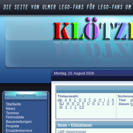
Montag, 10. August 2026
Hauptmenü
Titelauswahl:
Sortierun
alle
A
B
C
D
E
F
G
H
I
J
K
Titel
A
(
L
)
M
N
O
P
Q
R
S
T
U
V
Startseite
Datum
N
W
X
Y
Z
0-9
News
Termine
Flohmärkte
Bauanleitungen
News
»
Klötzlebauer
Projekte
Ersatzteilservice
LWF-Gewinnspiel