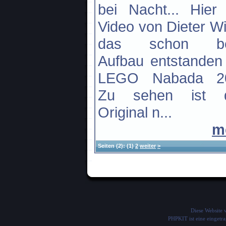
bei Nacht... Hier
Video von Dieter Wi
das schon b
Aufbau entstanden 
LEGO Nabada 2
Zu sehen ist 
Original n...
m
Seiten
(2):
(1)
2
weiter
>
Diese Website
PHPKIT ist eine einget