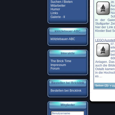
Suchen / Bieten
28.
Mitarbeiter
Au
bi
Humor
Nü
Links
Sch
Galerie - II
in der Galer
Stuttgarter Z
hier der Link 
Kloster Bad Sc
klötzlebauer-ABC
klötzlebauer-ABC
LEGO Ausstell
07.
ei
un
Interaktiv
be
60
The Brick Time
Anlagen. Das
Impressum
auch die Bilde
Forum
Ostalb kamen
in die Hochsch
es ...
Bestellen bei Bricklink
Seiten
(2):
<
z
Bestellen bei Bricklink
Mitglieder