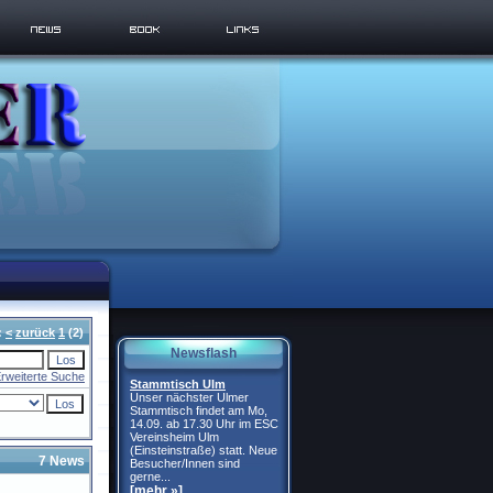
:
<
zurück
1
(2)
Newsflash
rweiterte Suche
Stammtisch Ulm
Unser nächster Ulmer
Stammtisch findet am Mo,
14.09. ab 17.30 Uhr im ESC
Vereinsheim Ulm
(Einsteinstraße) statt. Neue
7 News
Besucher/Innen sind
gerne...
[mehr »]