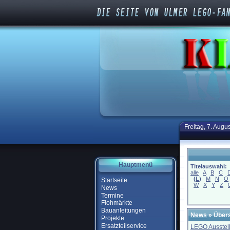
Freitag, 7. Augu
Hauptmenü
Titelauswahl:
alle
A
B
C
(
L
)
M
N
O
Startseite
W
X
Y
Z
News
Termine
Flohmärkte
Bauanleitungen
News
» Übers
Projekte
Ersatzteilservice
LEGO Ausstel