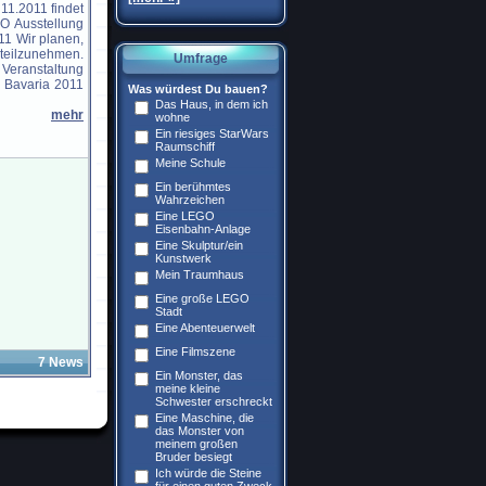
 11.2011 findet
O Ausstellung
011 Wir planen,
 teilzunehmen.
Umfrage
Veranstaltung
ng Bavaria 2011
Was würdest Du bauen?
Das Haus, in dem ich
mehr
wohne
Ein riesiges StarWars
Raumschiff
Meine Schule
Ein berühmtes
Wahrzeichen
Eine LEGO
Eisenbahn-Anlage
Eine Skulptur/ein
Kunstwerk
Mein Traumhaus
Eine große LEGO
Stadt
Eine Abenteuerwelt
Eine Filmszene
7 News
Ein Monster, das
meine kleine
Schwester erschreckt
Eine Maschine, die
das Monster von
meinem großen
Bruder besiegt
Ich würde die Steine