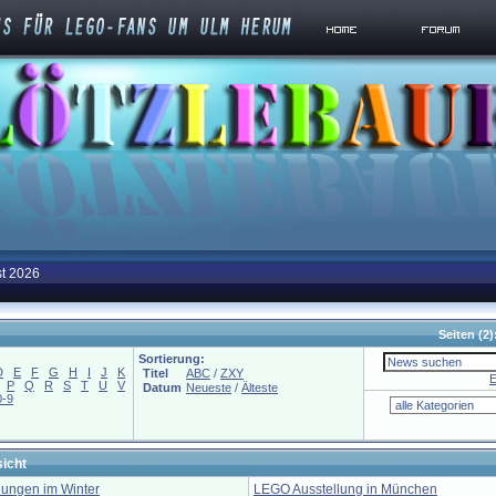
st 2026
Seiten
(2)
Sortierung:
D
E
F
G
H
I
J
K
Titel
ABC
/
ZXY
E
P
Q
R
S
T
U
V
Datum
Neueste
/
Älteste
0-9
icht
lungen im Winter
LEGO Ausstellung in München