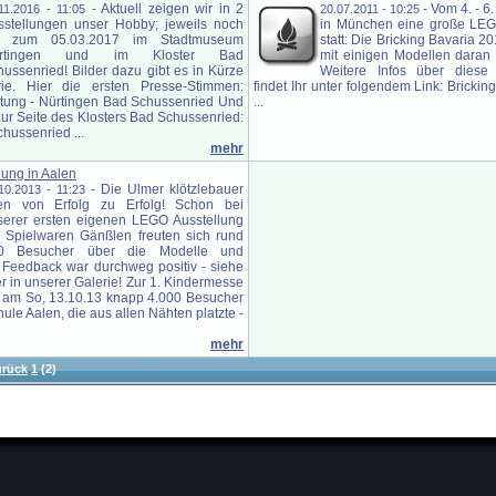
-
Aktuell zeigen wir in 2
-
Vom 4. - 6.
11.2016 - 11:05
20.07.2011 - 10:25
sstellungen unser Hobby; jeweils noch
in München eine große LEG
s zum 05.03.2017 im Stadtmuseum
statt: Die Bricking Bavaria 2
rtingen und im Kloster Bad
mit einigen Modellen daran
ussenried! Bilder dazu gibt es in Kürze
Weitere Infos über diese 
ie. Hier die ersten Presse-Stimmen:
findet Ihr unter folgendem Link: Bricki
eitung - Nürtingen Bad Schussenried Und
...
zur Seite des Klosters Bad Schussenried:
hussenried ...
mehr
ung in Aalen
-
Die Ulmer klötzlebauer
10.2013 - 11:23
len von Erfolg zu Erfolg! Schon bei
serer ersten eigenen LEGO Ausstellung
i Spielwaren Gänßlen freuten sich rund
0 Besucher über die Modelle und
 Feedback war durchweg positiv - siehe
r in unserer Galerie! Zur 1. Kindermesse
 am So, 13.10.13 knapp 4.000 Besucher
ule Aalen, die aus allen Nähten platzte -
mehr
urück
1
(2)