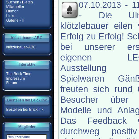
Suchen / Bieten
07.10.2013 - 1
Mitarbeiter
Humor
-
Die Ul
Links
Galerie - II
klötzlebauer eilen
Erfolg zu Erfolg! S
klötzlebauer-ABC
bei unserer ers
klötzlebauer-ABC
eigenen LE
Interaktiv
Ausstellung 
The Brick Time
Spielwaren Gänß
Impressum
Forum
freuten sich rund
Besucher über 
Bestellen bei Bricklink
Modelle und Anlag
Bestellen bei Bricklink
Das Feedback 
Mitglieder
durchweg positi