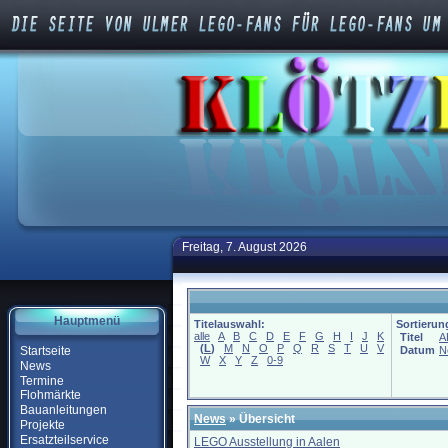
Freitag, 7. August 2026
Hauptmenü
Titelauswahl:
Sortierun
alle
A
B
C
D
E
F
G
H
I
J
K
Titel
A
(
L
)
M
N
O
P
Q
R
S
T
U
V
Startseite
Datum
N
W
X
Y
Z
0-9
News
Termine
Flohmärkte
Bauanleitungen
News
» Übersicht
Projekte
Ersatzteilservice
LEGO Ausstellung in Aalen