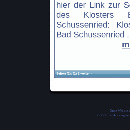
hier der Link zur S
des Klosters 
Schussenried: Klo
Bad Schussenried ..
m
Seiten
(2):
(1)
2
weiter
>
Diese Website
PHPKIT ist eine einget