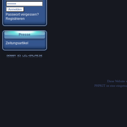
Passwort vergessen?
Registrieren
Presse
Zeitungsartikel
Diese Website
PHPKIT ist eine einget