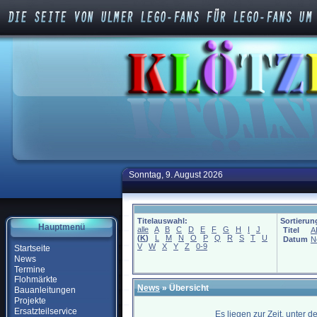
Sonntag, 9. August 2026
Titelauswahl:
Sortierun
Hauptmenü
alle
A
B
C
D
E
F
G
H
I
J
Titel
A
(
K
)
L
M
N
O
P
Q
R
S
T
U
Datum
N
V
W
X
Y
Z
0-9
Startseite
News
Termine
Flohmärkte
News
» Übersicht
Bauanleitungen
Projekte
Ersatzteilservice
Es liegen zur Zeit, unter 