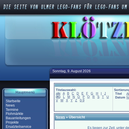
Sonntag, 9. August 2026
Titelauswahl:
Sortierun
Hauptmenü
alle
A
B
C
D
E
F
G
H
I
J
Titel
A
(
K
)
L
M
N
O
P
Q
R
S
T
U
Datum
N
V
W
X
Y
Z
0-9
Startseite
News
Termine
Flohmärkte
News
» Übersicht
Bauanleitungen
Projekte
Ersatzteilservice
Es liegen zur Zeit, unter 