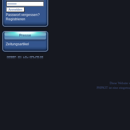
Passwort vergessen?
Registrieren
Presse
Zeitungsartikel
Diese Website
PHPKIT ist eine einget