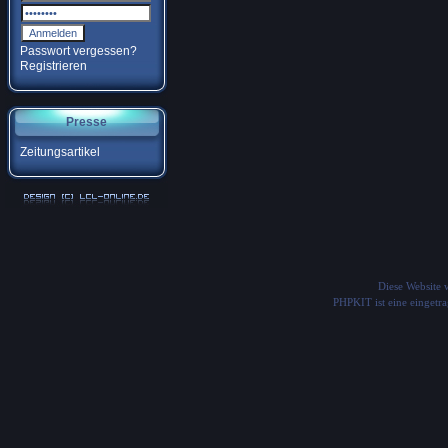
Passwort vergessen?
Registrieren
Presse
Zeitungsartikel
Diese Website
PHPKIT ist eine einget