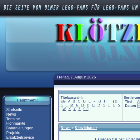
Freitag, 7. August 2026
Titelauswahl:
Sortierun
Hauptmenü
alle
A
B
C
D
E
F
G
H
I
(
J
)
Titel
A
K
L
M
N
O
P
Q
R
S
T
U
V
Datum
N
W
X
Y
Z
0-9
Startseite
News
Termine
Flohmärkte
News
»
Klötzlebauer
Bauanleitungen
Projekte
Ersatzteilservice
Es liegen zur Zeit, unter 