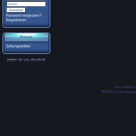
Passwort vergessen?
Registrieren
Presse
Zeitungsartikel
Diese Website
PHPKIT ist eine einget