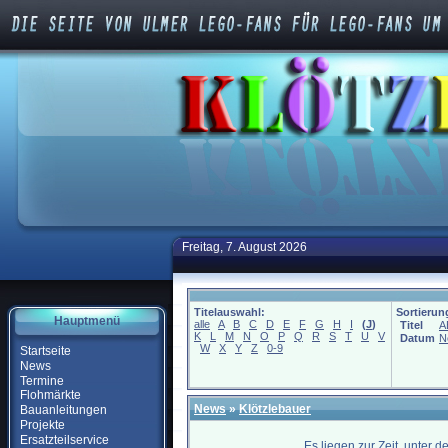
Freitag, 7. August 2026
Titelauswahl:
Sortierun
Hauptmenü
alle
A
B
C
D
E
F
G
H
I
(
J
)
Titel
A
K
L
M
N
O
P
Q
R
S
T
U
V
Datum
N
W
X
Y
Z
0-9
Startseite
News
Termine
Flohmärkte
News
»
Klötzlebauer
Bauanleitungen
Projekte
Ersatzteilservice
Es liegen zur Zeit, unter 