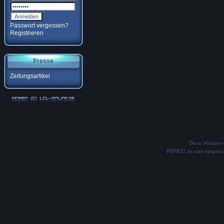
Passwort vergessen?
Registrieren
Presse
Zeitungsartikel
Diese Website
PHPKIT ist eine einget