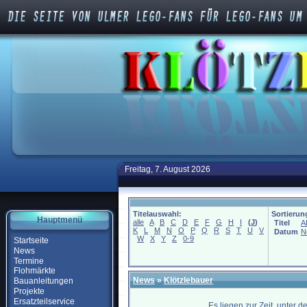
Freitag, 7. August 2026
Titelauswahl:
Sortierun
Hauptmenü
alle
A
B
C
D
E
F
G
H
I
(
J
)
Titel
A
K
L
M
N
O
P
Q
R
S
T
U
V
Datum
N
W
X
Y
Z
0-9
Startseite
News
Termine
Flohmärkte
News
»
Klötzlebauer
Bauanleitungen
Projekte
Ersatzteilservice
Es liegen zur Zeit, unter 