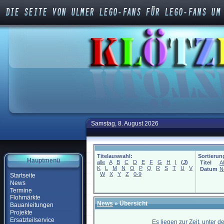
Samstag, 8. August 2026
Titelauswahl:
Sortierun
Hauptmenü
alle
A
B
C
D
E
F
G
H
I
(
J
)
Titel
A
K
L
M
N
O
P
Q
R
S
T
U
V
Datum
N
W
X
Y
Z
0-9
Startseite
News
Termine
Flohmärkte
News
» Übersicht
Bauanleitungen
Projekte
Ersatzteilservice
Es liegen zur Zeit, unter 