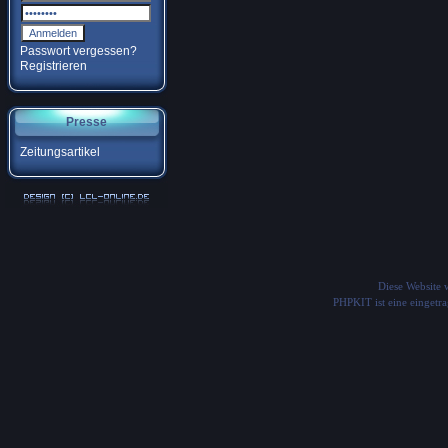
Passwort vergessen?
Registrieren
Presse
Zeitungsartikel
Diese Website
PHPKIT ist eine einget