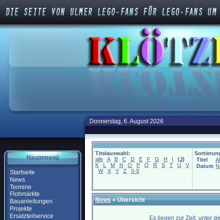
Donnerstag, 6. August 2026
Titelauswahl:
Sortierun
Hauptmenü
alle
A
B
C
D
E
F
G
H
I
(
J
)
Titel
A
K
L
M
N
O
P
Q
R
S
T
U
V
Datum
N
W
X
Y
Z
0-9
Startseite
News
Termine
Flohmärkte
News
» Übersicht
Bauanleitungen
Projekte
Ersatzteilservice
Es liegen zur Zeit, unter 