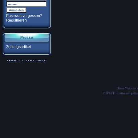
Passwort vergessen?
Registrieren
Presse
Zeitungsartikel
Diese Website
PHPKIT ist eine einget