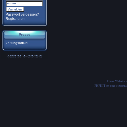
Passwort vergessen?
Registrieren
Presse
Zeitungsartikel
Diese Website
PHPKIT ist eine einget