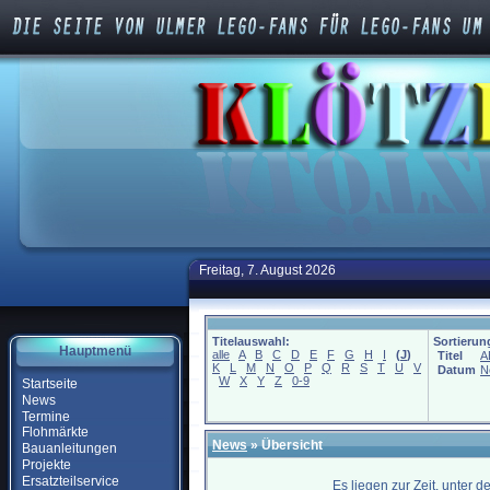
Freitag, 7. August 2026
Titelauswahl:
Sortierun
Hauptmenü
alle
A
B
C
D
E
F
G
H
I
(
J
)
Titel
A
K
L
M
N
O
P
Q
R
S
T
U
V
Datum
N
W
X
Y
Z
0-9
Startseite
News
Termine
Flohmärkte
News
» Übersicht
Bauanleitungen
Projekte
Ersatzteilservice
Es liegen zur Zeit, unter 