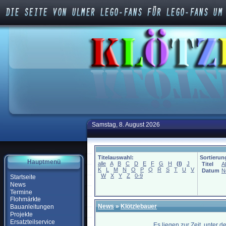
Samstag, 8. August 2026
Titelauswahl:
Sortierun
Hauptmenü
alle
A
B
C
D
E
F
G
H
(
I
)
J
Titel
A
K
L
M
N
O
P
Q
R
S
T
U
V
Datum
N
W
X
Y
Z
0-9
Startseite
News
Termine
Flohmärkte
News
»
Klötzlebauer
Bauanleitungen
Projekte
Ersatzteilservice
Es liegen zur Zeit, unter 