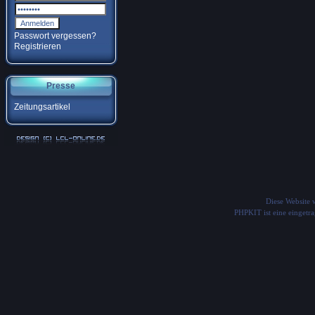
Passwort vergessen?
Registrieren
Presse
Zeitungsartikel
Diese Website
PHPKIT ist eine einget