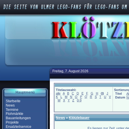
Freitag, 7. August 2026
Titelauswahl:
Sortierun
Hauptmenü
alle
A
B
C
D
E
F
G
H
(
I
)
J
Titel
A
K
L
M
N
O
P
Q
R
S
T
U
V
Datum
N
W
X
Y
Z
0-9
Startseite
News
Termine
Flohmärkte
News
»
Klötzlebauer
Bauanleitungen
Projekte
Ersatzteilservice
Es liegen zur Zeit, unter 