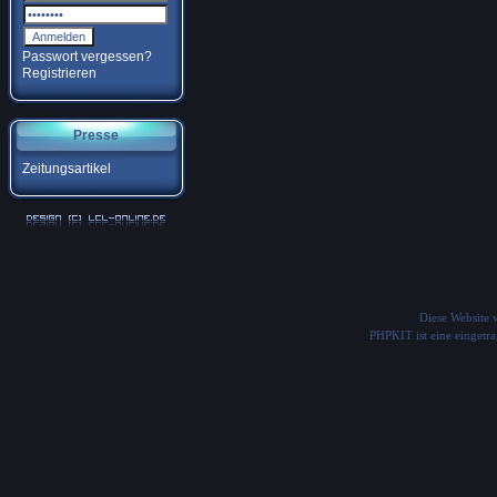
Passwort vergessen?
Registrieren
Presse
Zeitungsartikel
Diese Website
PHPKIT ist eine einget