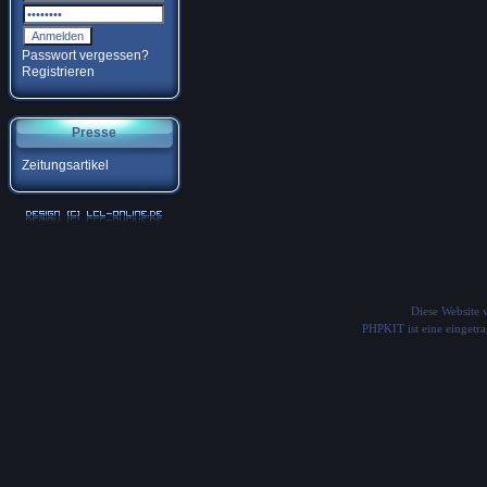
Passwort vergessen?
Registrieren
Presse
Zeitungsartikel
Diese Website
PHPKIT ist eine einget