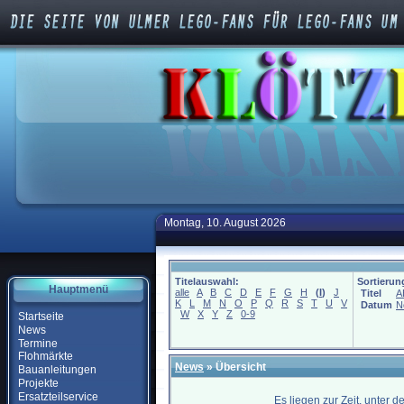
Montag, 10. August 2026
Titelauswahl:
Sortierun
Hauptmenü
alle
A
B
C
D
E
F
G
H
(
I
)
J
Titel
A
K
L
M
N
O
P
Q
R
S
T
U
V
Datum
N
W
X
Y
Z
0-9
Startseite
News
Termine
Flohmärkte
News
» Übersicht
Bauanleitungen
Projekte
Ersatzteilservice
Es liegen zur Zeit, unter 