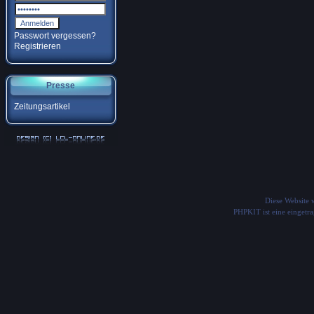
Passwort vergessen?
Registrieren
Presse
Zeitungsartikel
Diese Website
PHPKIT ist eine einget