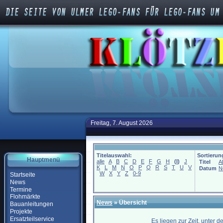
Freitag, 7. August 2026
Titelauswahl:
Sortierun
Hauptmenü
alle
A
B
C
D
E
F
G
H
(
I
)
J
Titel
A
K
L
M
N
O
P
Q
R
S
T
U
V
Datum
N
W
X
Y
Z
0-9
Startseite
News
Termine
Flohmärkte
News
» Übersicht
Bauanleitungen
Projekte
Ersatzteilservice
Es liegen zur Zeit, unter 