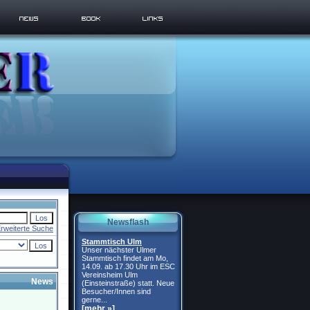
Newsflash
rweiterte Suche
Stammtisch Ulm
Unser nächster Ulmer
Stammtisch findet am Mo,
14.09. ab 17.30 Uhr im ESC
Vereinsheim Ulm
News
(Einsteinstraße) statt. Neue
Besucher/Innen sind
gerne...
[mehr »]