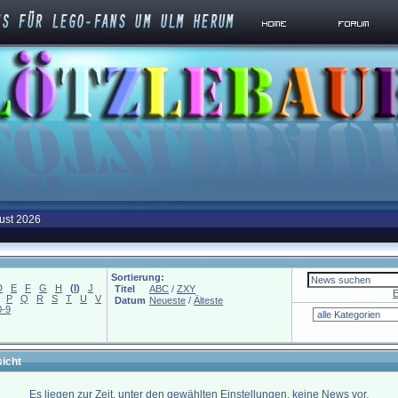
ust 2026
Sortierung:
D
E
F
G
H
(
I
)
J
Titel
ABC
/
ZXY
E
P
Q
R
S
T
U
V
Datum
Neueste
/
Älteste
0-9
icht
Es liegen zur Zeit, unter den gewählten Einstellungen, keine News vor.