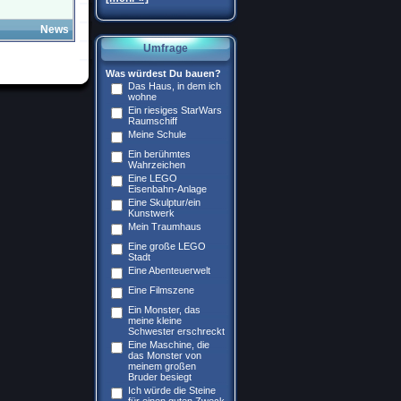
News
Umfrage
Was würdest Du bauen?
Das Haus, in dem ich
wohne
Ein riesiges StarWars
Raumschiff
Meine Schule
Ein berühmtes
Wahrzeichen
Eine LEGO
Eisenbahn-Anlage
Eine Skulptur/ein
Kunstwerk
Mein Traumhaus
Eine große LEGO
Stadt
Eine Abenteuerwelt
Eine Filmszene
Ein Monster, das
meine kleine
Schwester erschreckt
Eine Maschine, die
das Monster von
meinem großen
Bruder besiegt
Ich würde die Steine