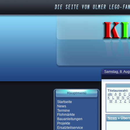
Samstag, 8. Aug
Titelauswahl:
Hauptmenü
alle
A
B
C
K
L
M
N
O
W
X
Y
Z
Startseite
News
Termine
Flohmärkte
News
» Übers
Bauanleitungen
Projekte
Ersatzteilservice