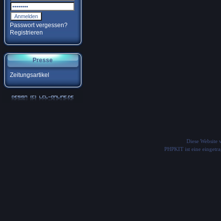
Passwort vergessen?
Registrieren
Presse
Zeitungsartikel
Diese Website
PHPKIT ist eine einget