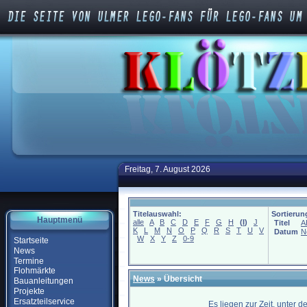
Freitag, 7. August 2026
Titelauswahl:
Sortierun
Hauptmenü
alle
A
B
C
D
E
F
G
H
(
I
)
J
Titel
A
K
L
M
N
O
P
Q
R
S
T
U
V
Datum
N
W
X
Y
Z
0-9
Startseite
News
Termine
Flohmärkte
News
» Übersicht
Bauanleitungen
Projekte
Ersatzteilservice
Es liegen zur Zeit, unter 