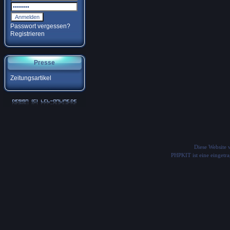
Passwort vergessen?
Registrieren
Presse
Zeitungsartikel
Diese Website
PHPKIT ist eine einget