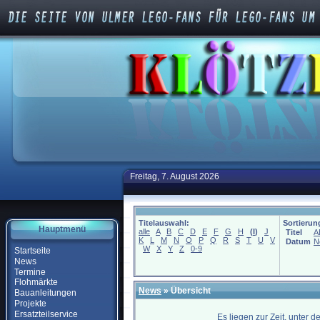
Freitag, 7. August 2026
Titelauswahl:
Sortierun
Hauptmenü
alle
A
B
C
D
E
F
G
H
(
I
)
J
Titel
A
K
L
M
N
O
P
Q
R
S
T
U
V
Datum
N
W
X
Y
Z
0-9
Startseite
News
Termine
Flohmärkte
News
» Übersicht
Bauanleitungen
Projekte
Ersatzteilservice
Es liegen zur Zeit, unter 