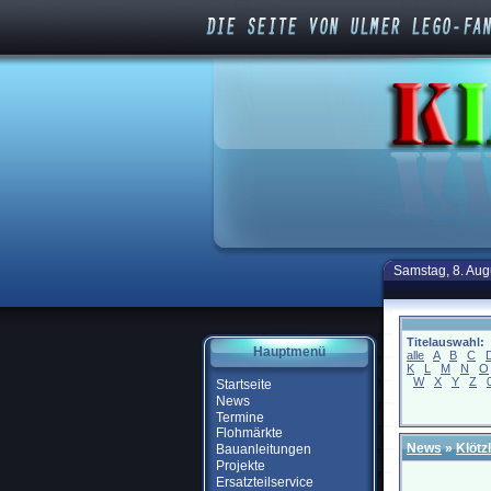
Samstag, 8. Aug
Titelauswahl:
Hauptmenü
alle
A
B
C
K
L
M
N
O
W
X
Y
Z
Startseite
News
Termine
Flohmärkte
News
»
Klötz
Bauanleitungen
Projekte
Ersatzteilservice