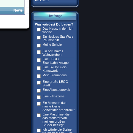
News
Umfrage
Was würdest Du bauen?
Das Haus, in dem ich
wohne
Ein riesiges StarWars
Raumschiff
Meine Schule
Ein berühmtes
Wahrzeichen
Eine LEGO
Eisenbahn-Anlage
Eine Skulptur/ein
Kunstwerk
Mein Traumhaus
Eine große LEGO
Stadt
Eine Abenteuerwelt
Eine Filmszene
Ein Monster, das
meine kleine
Schwester erschreckt
Eine Maschine, die
das Monster von
meinem großen
Bruder besiegt
Ich würde die Steine