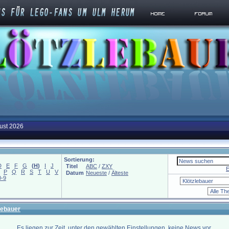
ust 2026
Sortierung:
D
E
F
G
(
H
)
I
J
Titel
ABC
/
ZXY
E
P
Q
R
S
T
U
V
Datum
Neueste
/
Älteste
0-9
lebauer
Es liegen zur Zeit, unter den gewählten Einstellungen, keine News vor.