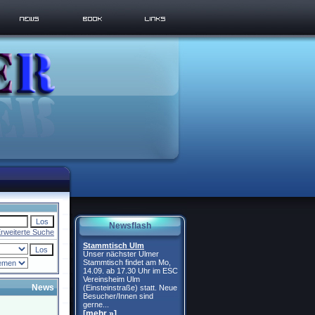
Newsflash
rweiterte Suche
Stammtisch Ulm
Unser nächster Ulmer
Stammtisch findet am Mo,
14.09. ab 17.30 Uhr im ESC
Vereinsheim Ulm
News
(Einsteinstraße) statt. Neue
Besucher/Innen sind
gerne...
[mehr »]