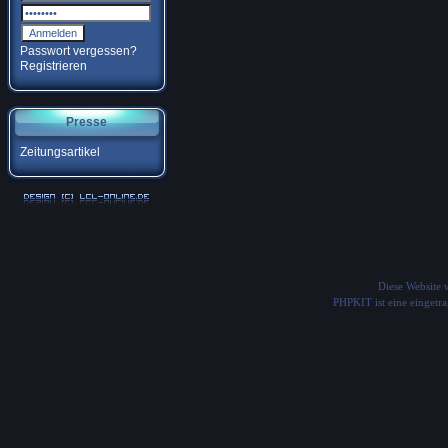
Passwort vergessen?
Registrieren
Presse
Zeitungsartikel
Diese Website
PHPKIT ist eine einget