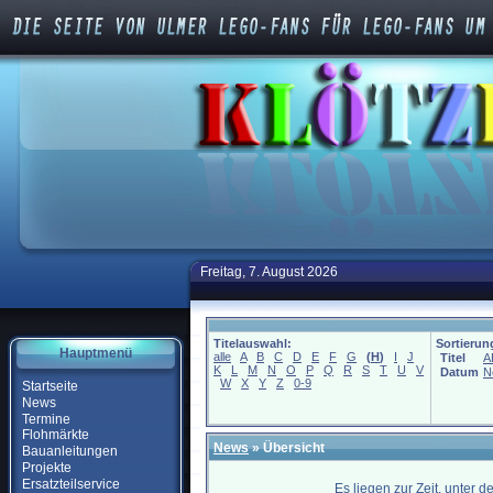
Freitag, 7. August 2026
Titelauswahl:
Sortierun
Hauptmenü
alle
A
B
C
D
E
F
G
(
H
)
I
J
Titel
A
K
L
M
N
O
P
Q
R
S
T
U
V
Datum
N
W
X
Y
Z
0-9
Startseite
News
Termine
Flohmärkte
News
» Übersicht
Bauanleitungen
Projekte
Ersatzteilservice
Es liegen zur Zeit, unter 