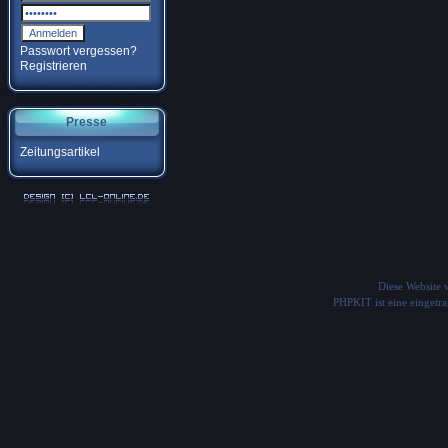
Passwort vergessen?
Registrieren
Presse
Zeitungsartikel
Diese Website
PHPKIT ist eine einget