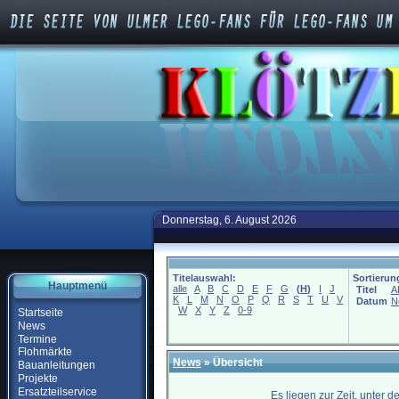
Donnerstag, 6. August 2026
Titelauswahl:
Sortierun
Hauptmenü
alle
A
B
C
D
E
F
G
(
H
)
I
J
Titel
A
K
L
M
N
O
P
Q
R
S
T
U
V
Datum
N
W
X
Y
Z
0-9
Startseite
News
Termine
Flohmärkte
News
» Übersicht
Bauanleitungen
Projekte
Ersatzteilservice
Es liegen zur Zeit, unter 