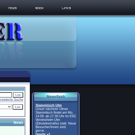
Newsflash
rweiterte Suche
Stammtisch Ulm
Unser nächster Ulmer
Stammtisch findet am Mo,
14.09. ab 17.30 Uhr im ESC
Vereinsheim Ulm
News
(Einsteinstraße) statt. Neue
Besucher/Innen sind
gerne...
[mehr »]