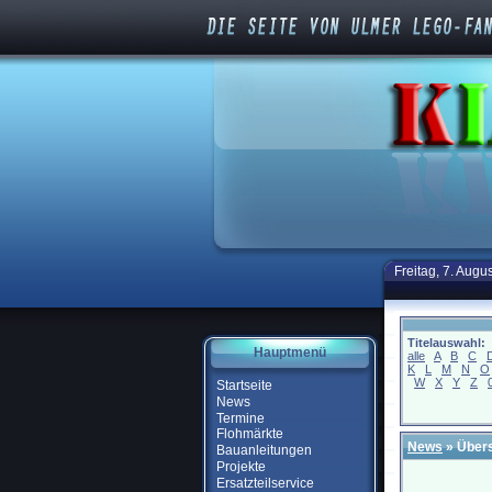
Freitag, 7. Augu
Titelauswahl:
Hauptmenü
alle
A
B
C
K
L
M
N
O
W
X
Y
Z
Startseite
News
Termine
Flohmärkte
News
» Übers
Bauanleitungen
Projekte
Ersatzteilservice