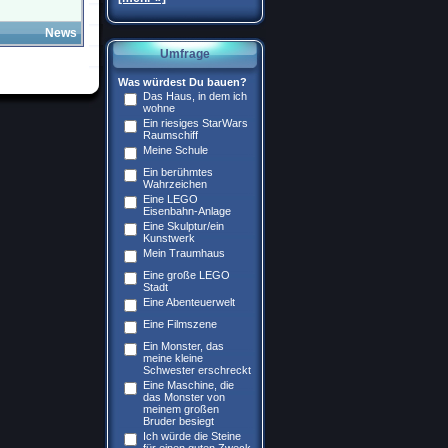
News
Umfrage
Was würdest Du bauen?
Das Haus, in dem ich
wohne
Ein riesiges StarWars
Raumschiff
Meine Schule
Ein berühmtes
Wahrzeichen
Eine LEGO
Eisenbahn-Anlage
Eine Skulptur/ein
Kunstwerk
Mein Traumhaus
Eine große LEGO
Stadt
Eine Abenteuerwelt
Eine Filmszene
Ein Monster, das
meine kleine
Schwester erschreckt
Eine Maschine, die
das Monster von
meinem großen
Bruder besiegt
Ich würde die Steine