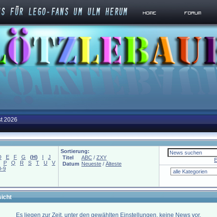
st 2026
Sortierung:
D
E
F
G
(
H
)
I
J
Titel
ABC
/
ZXY
E
P
Q
R
S
T
U
V
Datum
Neueste
/
Älteste
0-9
icht
Es liegen zur Zeit, unter den gewählten Einstellungen, keine News vor.