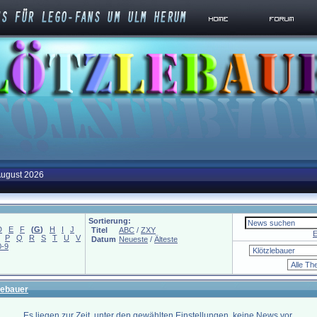
August 2026
Sortierung:
D
E
F
(
G
)
H
I
J
Titel
ABC
/
ZXY
E
P
Q
R
S
T
U
V
Datum
Neueste
/
Älteste
0-9
lebauer
Es liegen zur Zeit, unter den gewählten Einstellungen, keine News vor.