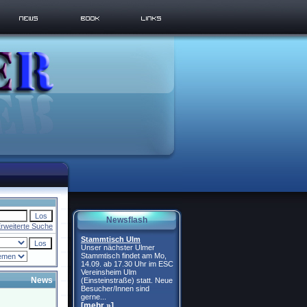
Newsflash
rweiterte Suche
Stammtisch Ulm
Unser nächster Ulmer
Stammtisch findet am Mo,
14.09. ab 17.30 Uhr im ESC
Vereinsheim Ulm
News
(Einsteinstraße) statt. Neue
Besucher/Innen sind
gerne...
[mehr »]