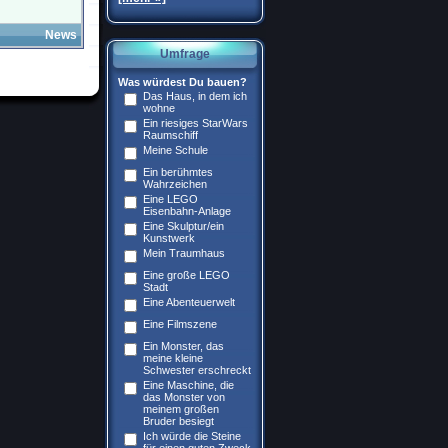
News
Umfrage
Was würdest Du bauen?
Das Haus, in dem ich
wohne
Ein riesiges StarWars
Raumschiff
Meine Schule
Ein berühmtes
Wahrzeichen
Eine LEGO
Eisenbahn-Anlage
Eine Skulptur/ein
Kunstwerk
Mein Traumhaus
Eine große LEGO
Stadt
Eine Abenteuerwelt
Eine Filmszene
Ein Monster, das
meine kleine
Schwester erschreckt
Eine Maschine, die
das Monster von
meinem großen
Bruder besiegt
Ich würde die Steine