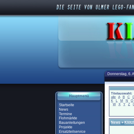
Donnerstag, 6. 
Titelauswahl:
Hauptmenü
alle
A
B
C
K
L
M
N
O
W
X
Y
Z
Startseite
News
Termine
Flohmärkte
News
»
Klötz
Bauanleitungen
Projekte
Ersatzteilservice