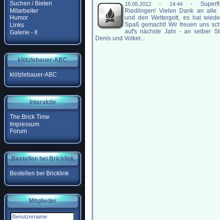
Suchen / Bieten
-
Superf
15.05.2012 - 14:44
Mitarbeiter
Riedlingen! Vielen Dank an alle
und den Wettergott, es hat wieder
Humor
Spaß gemacht! Wir freuen uns sch
Links
auf's nächste Jahr - an selber Ste
Galerie - II
Denis und Volker...
klötzlebauer-ABC
klötzlebauer-ABC
Interaktiv
The Brick Time
Impressum
Forum
Bestellen bei Bricklink
Bestellen bei Bricklink
Mitglieder