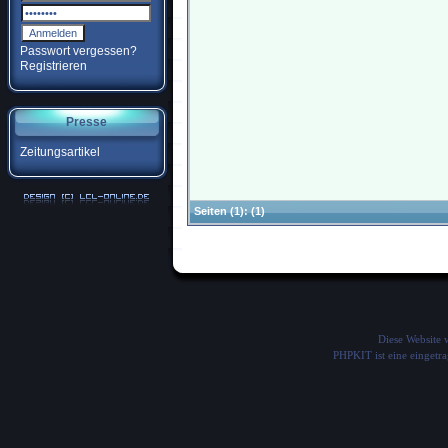
Passwort vergessen?
Registrieren
Presse
Zeitungsartikel
Seiten
(1):
(1)
Diese Website
PHPKIT ist eine einget