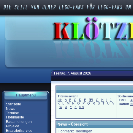
Freitag, 7. August 2026
Hauptmenü
Titelauswahl:
Sortierun
alle
A
B
C
D
E
(
F
)
G
H
I
J
Titel
A
K
L
M
N
O
P
Q
R
S
T
U
V
Startseite
Datum
N
W
X
Y
Z
0-9
News
Termine
Flohmärkte
Bauanleitungen
News
» Übersicht
Projekte
Ersatzteilservice
Flohmarkt Riedlingen