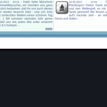
-
Hallo liebe Münchner
-
S
04.2013 - 10:16
15.05.2012 - 14:44
ohmarktbesucher, wir möchten uns ganz
Riedlingen! Vielen Dank a
zlich bedanken, daß Ihr uns auch dieses
und den Wettergott, es hat 
hr wieder besucht habt - und uns trotz
Spaß gemacht! Wir freuen u
s schlechten Wetters einen schönen Tag
auf's nächste Jahr - an selb
t. ;) Wir kommen nächstes Jahr gerne
Denis und Volker...
findet uns wie jedes Mal unter unserem
 & Christoph ...
mehr