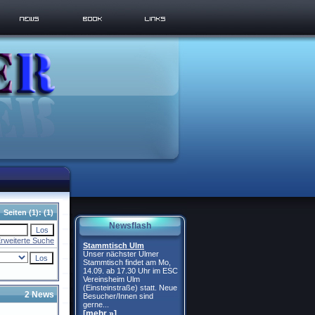
Seiten
(1):
(1)
Newsflash
rweiterte Suche
Stammtisch Ulm
Unser nächster Ulmer
Stammtisch findet am Mo,
14.09. ab 17.30 Uhr im ESC
Vereinsheim Ulm
(Einsteinstraße) statt. Neue
2 News
Besucher/Innen sind
gerne...
[mehr »]