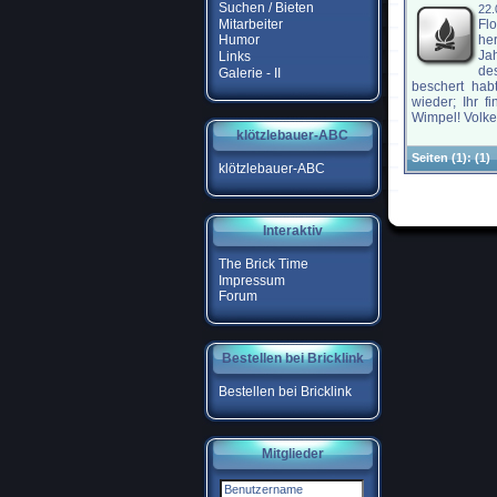
Suchen / Bieten
22.
Mitarbeiter
Fl
her
Humor
Ja
Links
de
Galerie - II
beschert hab
wieder; Ihr 
Wimpel! Volker
klötzlebauer-ABC
Seiten
(1):
(1)
klötzlebauer-ABC
Interaktiv
The Brick Time
Impressum
Forum
Bestellen bei Bricklink
Bestellen bei Bricklink
Mitglieder