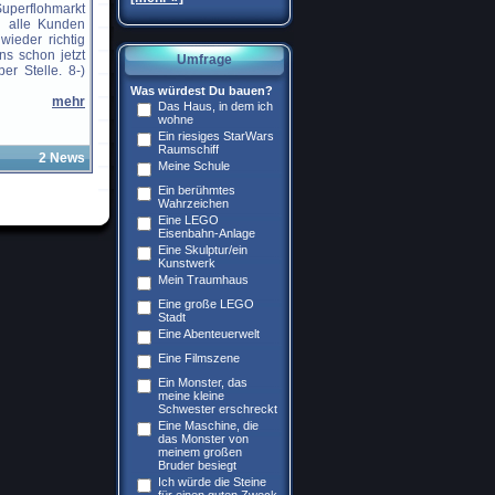
uperflohmarkt
n alle Kunden
wieder richtig
ns schon jetzt
Umfrage
er Stelle. 8-)
Was würdest Du bauen?
mehr
Das Haus, in dem ich
wohne
Ein riesiges StarWars
Raumschiff
2 News
Meine Schule
Ein berühmtes
Wahrzeichen
Eine LEGO
Eisenbahn-Anlage
Eine Skulptur/ein
Kunstwerk
Mein Traumhaus
Eine große LEGO
Stadt
Eine Abenteuerwelt
Eine Filmszene
Ein Monster, das
meine kleine
Schwester erschreckt
Eine Maschine, die
das Monster von
meinem großen
Bruder besiegt
Ich würde die Steine