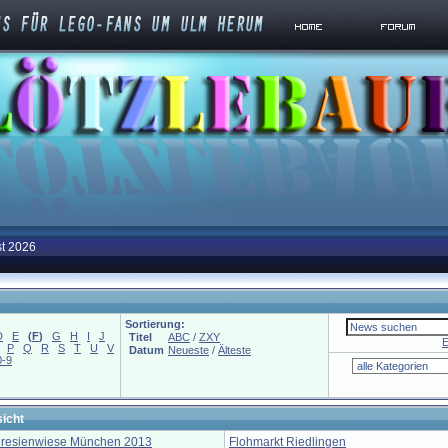
st 2026
Sortierung:
D
E
(
F
)
G
H
I
J
Titel
ABC
/
ZXY
E
P
Q
R
S
T
U
V
Datum
Neueste
/
Älteste
0-9
icht
eresienwiese München 2013
Flohmarkt Riedlingen