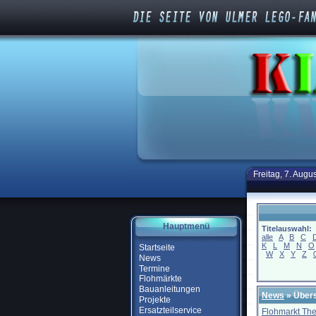
Freitag, 7. Augu
Hauptmenü
Titelauswahl:
alle
A
B
C
K
L
M
N
O
Startseite
W
X
Y
Z
News
Termine
Flohmärkte
Bauanleitungen
News
» Übers
Projekte
Ersatzteilservice
Flohmarkt Th