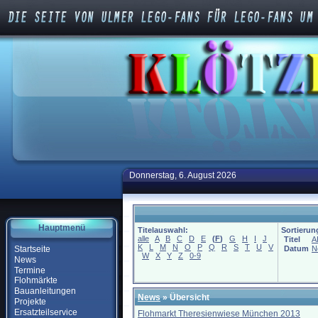
Donnerstag, 6. August 2026
Hauptmenü
Titelauswahl:
Sortierun
alle
A
B
C
D
E
(
F
)
G
H
I
J
Titel
A
K
L
M
N
O
P
Q
R
S
T
U
V
Startseite
Datum
N
W
X
Y
Z
0-9
News
Termine
Flohmärkte
Bauanleitungen
News
» Übersicht
Projekte
Ersatzteilservice
Flohmarkt Theresienwiese München 2013