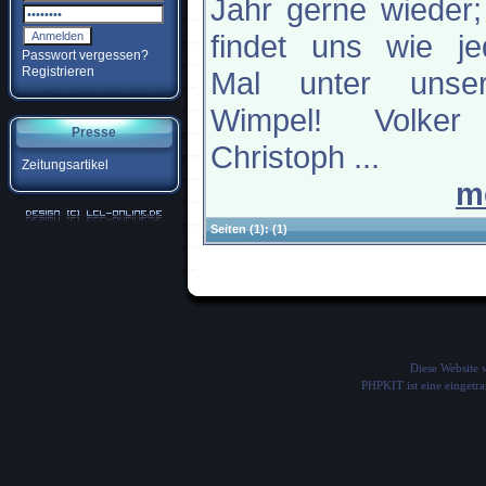
Jahr gerne wieder;
findet uns wie je
Passwort vergessen?
Registrieren
Mal unter unse
Wimpel! Volke
Presse
Christoph ...
Zeitungsartikel
m
Seiten
(1):
(1)
Diese Website
PHPKIT ist eine einget