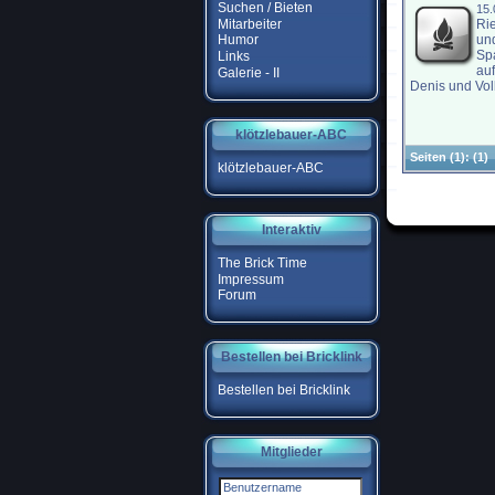
Suchen / Bieten
15
Mitarbeiter
Ri
un
Humor
Sp
Links
auf
Galerie - II
Denis und Volk
klötzlebauer-ABC
Seiten
(1):
(1)
klötzlebauer-ABC
Interaktiv
The Brick Time
Impressum
Forum
Bestellen bei Bricklink
Bestellen bei Bricklink
Mitglieder