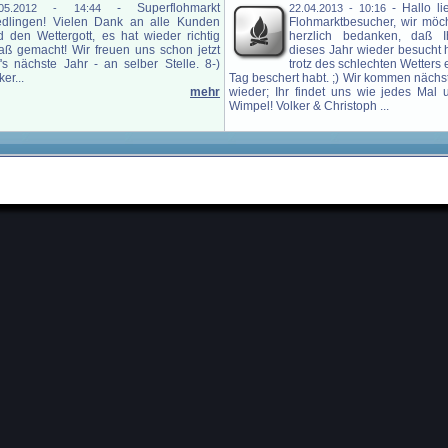
-
Superflohmarkt
-
Hallo l
.05.2012 - 14:44
22.04.2013 - 10:16
edlingen! Vielen Dank an alle Kunden
Flohmarktbesucher, wir möc
d den Wettergott, es hat wieder richtig
herzlich bedanken, daß 
aß gemacht! Wir freuen uns schon jetzt
dieses Jahr wieder besucht 
's nächste Jahr - an selber Stelle. 8-)
trotz des schlechten Wetters
er...
Tag beschert habt. ;) Wir kommen nächs
mehr
wieder; Ihr findet uns wie jedes Mal
Wimpel! Volker & Christoph ...