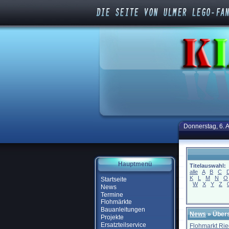
Donnerstag, 6. 
Hauptmenü
Titelauswahl:
alle
A
B
C
K
L
M
N
O
Startseite
W
X
Y
Z
News
Termine
Flohmärkte
Bauanleitungen
News
» Übers
Projekte
Ersatzteilservice
Flohmarkt Rie