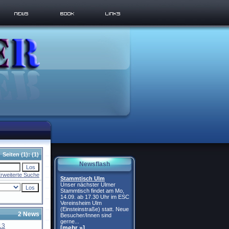
Seiten
(1):
(1)
Newsflash
rweiterte Suche
Stammtisch Ulm
Unser nächster Ulmer
Stammtisch findet am Mo,
14.09. ab 17.30 Uhr im ESC
Vereinsheim Ulm
(Einsteinstraße) statt. Neue
2 News
Besucher/Innen sind
gerne...
13
[mehr »]