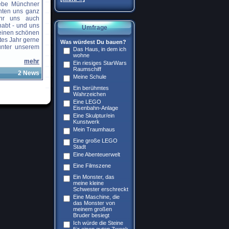
iebe Münchner
hten uns ganz
Ihr uns auch
habt - und uns
Umfrage
 einen schönen
tes Jahr gerne
Was würdest Du bauen?
 unter unserem
Das Haus, in dem ich
wohne
mehr
Ein riesiges StarWars
Raumschiff
2 News
Meine Schule
Ein berühmtes
Wahrzeichen
Eine LEGO
Eisenbahn-Anlage
Eine Skulptur/ein
Kunstwerk
Mein Traumhaus
Eine große LEGO
Stadt
Eine Abenteuerwelt
Eine Filmszene
Ein Monster, das
meine kleine
Schwester erschreckt
Eine Maschine, die
das Monster von
meinem großen
Bruder besiegt
Ich würde die Steine