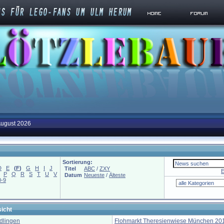
August 2026
Sortierung:
D
E
(
F
)
G
H
I
J
Titel
ABC
/
ZXY
E
P
Q
R
S
T
U
V
Datum
Neueste
/
Älteste
0-9
icht
dlingen
Flohmarkt Theresienwiese München 20