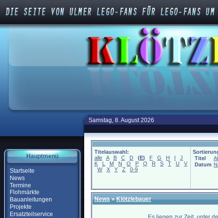
Samstag, 8. August 2026
Titelauswahl:
Sortierun
Hauptmenü
alle
A
B
C
D
(
E
)
F
G
H
I
J
Titel
A
K
L
M
N
O
P
Q
R
S
T
U
V
Datum
N
W
X
Y
Z
0-9
Startseite
News
Termine
Flohmärkte
News
»
Klötzlebauer
Bauanleitungen
Projekte
Ersatzteilservice
Es liegen zur Zeit, unter 