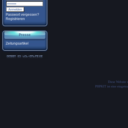
Passwort vergessen?
Registrieren
Presse
Zeitungsartikel
Diese Website
PHPKIT ist eine einget