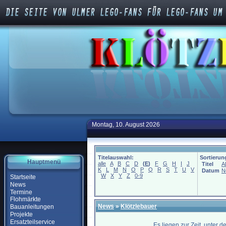
Montag, 10. August 2026
Titelauswahl:
Sortierun
Hauptmenü
alle
A
B
C
D
(
E
)
F
G
H
I
J
Titel
A
K
L
M
N
O
P
Q
R
S
T
U
V
Datum
N
W
X
Y
Z
0-9
Startseite
News
Termine
Flohmärkte
News
»
Klötzlebauer
Bauanleitungen
Projekte
Ersatzteilservice
Es liegen zur Zeit, unter 