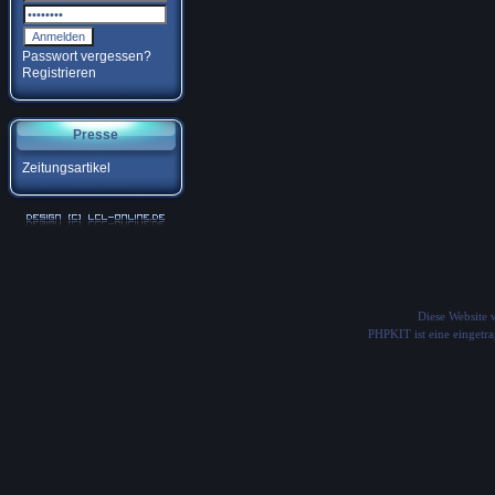
Passwort vergessen?
Registrieren
Presse
Zeitungsartikel
Diese Website
PHPKIT ist eine einget