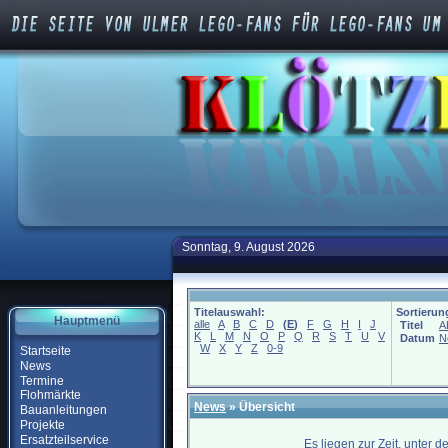
Sonntag, 9. August 2026
Titelauswahl:
Sortierun
Hauptmenü
alle
A
B
C
D
(
E
)
F
G
H
I
J
Titel
A
K
L
M
N
O
P
Q
R
S
T
U
V
Datum
N
W
X
Y
Z
0-9
Startseite
News
Termine
Flohmärkte
News
» Übersicht
Bauanleitungen
Projekte
Ersatzteilservice
Es liegen zur Zeit, unter 