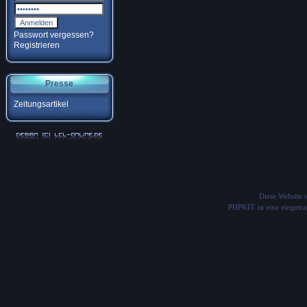
Passwort vergessen?
Registrieren
Presse
Zeitungsartikel
Diese Website
PHPKIT ist eine einget