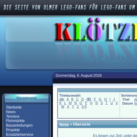
Donnerstag, 6. August 2026
Titelauswahl:
Sortierun
Hauptmenü
alle
A
B
C
D
(
E
)
F
G
H
I
J
Titel
A
K
L
M
N
O
P
Q
R
S
T
U
V
Datum
N
W
X
Y
Z
0-9
Startseite
News
Termine
Flohmärkte
News
» Übersicht
Bauanleitungen
Projekte
Ersatzteilservice
Es liegen zur Zeit, unter 