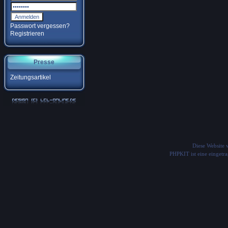
Passwort vergessen?
Registrieren
Presse
Zeitungsartikel
Diese Website
PHPKIT ist eine einget