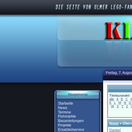
Freitag, 7. Augu
Hauptmenü
Titelauswahl:
alle
A
B
C
(
K
L
M
N
O
Startseite
W
X
Y
Z
News
Termine
Flohmärkte
Bauanleitungen
News
» Übers
Projekte
Ersatzteilservice
Danke!