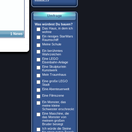
Umfrage
Was würdest Du bauen?
Das Haus, in dem ich
wohne
1 News
Ein riesiges StarWars
Raumschiff
Meine Schule
Ein berühmtes
Wahrzeichen
Eine LEGO
Eisenbahn-Anlage
Eine Skulptur/ein
Kunstwerk
Mein Traumhaus
Eine große LEGO
Stadt
Eine Abenteuerwelt
Eine Filmszene
Ein Monster, das
meine kleine
Schwester erschreckt
Eine Maschine, die
das Monster von
meinem großen
Bruder besiegt
Ich würde die Steine