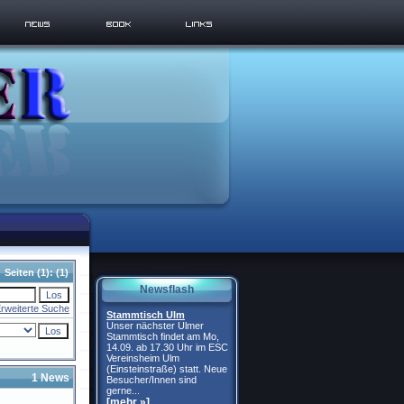
Seiten
(1):
(1)
Newsflash
rweiterte Suche
Stammtisch Ulm
Unser nächster Ulmer
Stammtisch findet am Mo,
14.09. ab 17.30 Uhr im ESC
Vereinsheim Ulm
(Einsteinstraße) statt. Neue
1 News
Besucher/Innen sind
gerne...
[mehr »]