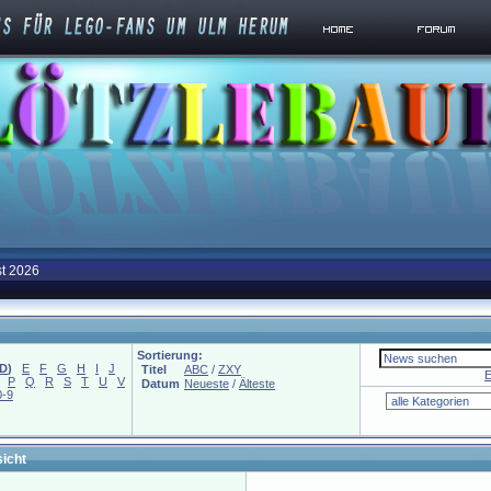
st 2026
Sortierung:
D
)
E
F
G
H
I
J
Titel
ABC
/
ZXY
E
P
Q
R
S
T
U
V
Datum
Neueste
/
Älteste
0-9
icht