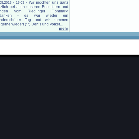
-
Wir möchten uns ganz
05.2013 - 15:03
rzlich bei allen unseren Besuchern und
nden vom Riedlinger Flohmarkt
danken - es war wieder ein
nderschöner Tag und wir kommen
gerne wieder! (**) Denis und Volker...
mehr