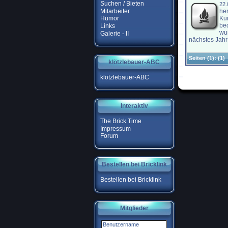
Suchen / Bieten
22.
Mitarbeiter
he
Ku
Humor
be
Links
wu
Galerie - II
nächstes Jahr 
Seiten
(1):
(1)
klötzlebauer-ABC
klötzlebauer-ABC
Interaktiv
The Brick Time
Impressum
Forum
Bestellen bei Bricklink
Bestellen bei Bricklink
Mitglieder