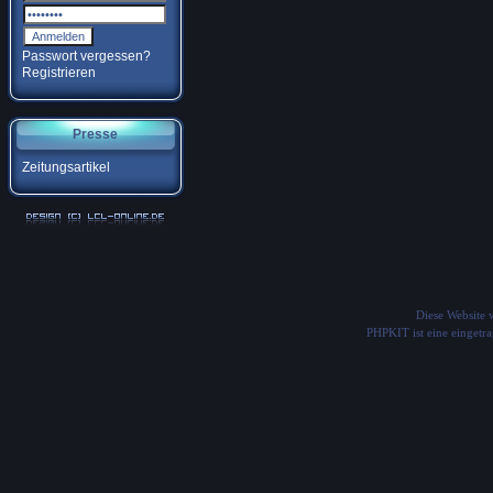
Passwort vergessen?
Registrieren
Presse
Zeitungsartikel
Diese Website
PHPKIT ist eine einget