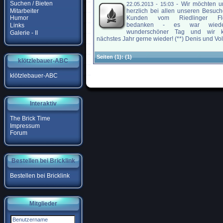
Suchen / Bieten
-
Wir möchten u
22.05.2013 - 15:03
Mitarbeiter
herzlich bei allen unseren Besuc
Kunden vom Riedlinger Flo
Humor
bedanken - es war wied
Links
wunderschöner Tag und wir 
Galerie - II
nächstes Jahr gerne wieder! (**) Denis und Volk
Seiten
(1):
(1)
klötzlebauer-ABC
klötzlebauer-ABC
Interaktiv
The Brick Time
Impressum
Forum
Bestellen bei Bricklink
Bestellen bei Bricklink
Mitglieder