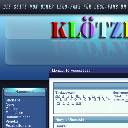
Montag, 10. August 2026
Hauptmenü
Titelauswahl:
Sortierun
alle
A
B
C
(
D
)
E
F
G
H
I
J
Titel
A
K
L
M
N
O
P
Q
R
S
T
U
V
Startseite
Datum
N
W
X
Y
Z
0-9
News
Termine
Flohmärkte
Bauanleitungen
News
» Übersicht
Projekte
Ersatzteilservice
Danke!