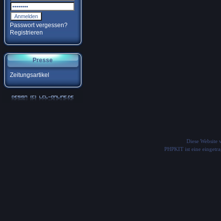
Passwort vergessen?
Registrieren
Presse
Zeitungsartikel
Diese Website
PHPKIT ist eine einget