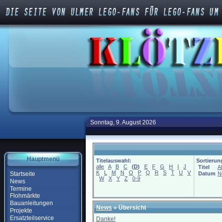
Sonntag, 9. August 2026
Hauptmenü
Titelauswahl:
Sortierun
alle
A
B
C
(
D
)
E
F
G
H
I
J
Titel
A
K
L
M
N
O
P
Q
R
S
T
U
V
Startseite
Datum
N
W
X
Y
Z
0-9
News
Termine
Flohmärkte
Bauanleitungen
News
» Übersicht
Projekte
Ersatzteilservice
Danke!