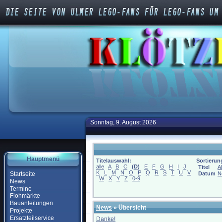
Sonntag, 9. August 2026
Hauptmenü
Titelauswahl:
Sortierun
alle
A
B
C
(
D
)
E
F
G
H
I
J
Titel
A
K
L
M
N
O
P
Q
R
S
T
U
V
Startseite
Datum
N
W
X
Y
Z
0-9
News
Termine
Flohmärkte
Bauanleitungen
News
» Übersicht
Projekte
Ersatzteilservice
Danke!