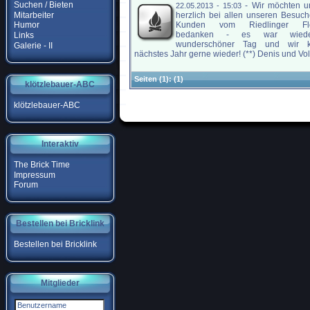
Suchen / Bieten
-
Wir möchten u
22.05.2013 - 15:03
Mitarbeiter
herzlich bei allen unseren Besuc
Kunden vom Riedlinger Flo
Humor
bedanken - es war wied
Links
wunderschöner Tag und wir 
Galerie - II
nächstes Jahr gerne wieder! (**) Denis und Volk
Seiten
(1):
(1)
klötzlebauer-ABC
klötzlebauer-ABC
Interaktiv
The Brick Time
Impressum
Forum
Bestellen bei Bricklink
Bestellen bei Bricklink
Mitglieder