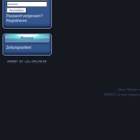
Passwort vergessen?
Registrieren
Presse
Zeitungsartikel
Diese Website
PHPKIT ist eine einget