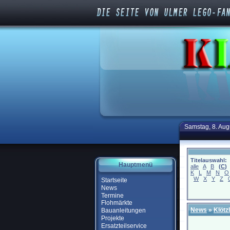
Samstag, 8. Aug
Titelauswahl:
Hauptmenü
alle
A
B
(
C
)
K
L
M
N
O
W
X
Y
Z
Startseite
News
Termine
Flohmärkte
News
»
Klötz
Bauanleitungen
Projekte
Ersatzteilservice