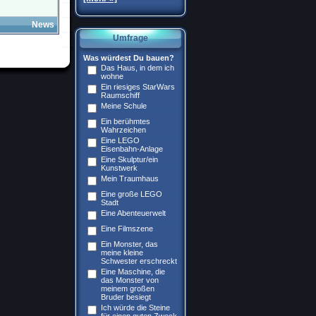
News
Umfrage
Was würdest Du bauen?
Das Haus, in dem ich
wohne
Ein riesiges StarWars
Raumschiff
Meine Schule
Ein berühmtes
Wahrzeichen
Eine LEGO
Eisenbahn-Anlage
Eine Skulptur/ein
Kunstwerk
Mein Traumhaus
Eine große LEGO
Stadt
Eine Abenteuerwelt
Eine Filmszene
Ein Monster, das
meine kleine
Schwester erschreckt
Eine Maschine, die
das Monster von
meinem großen
Bruder besiegt
Ich würde die Steine