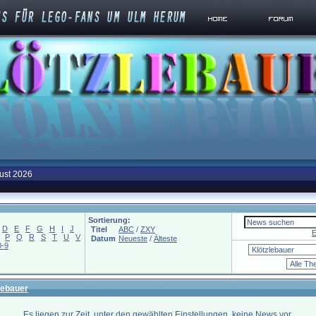
ust 2026
Sortierung:
D
E
F
G
H
I
J
Titel
ABC
/
ZXY
E
P
Q
R
S
T
U
V
Datum
Neueste
/
Älteste
0-9
lebauer
Es liegen zur Zeit, unter den gewählten Einstellungen, keine News vor.