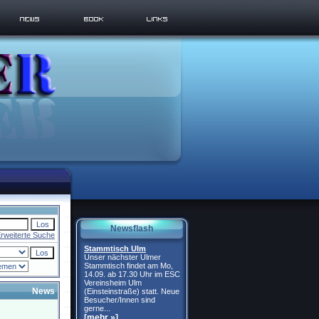
Newsflash
rweiterte Suche
Stammtisch Ulm
Unser nächster Ulmer
Stammtisch findet am Mo,
14.09. ab 17.30 Uhr im ESC
Vereinsheim Ulm
News
(Einsteinstraße) statt. Neue
Besucher/Innen sind
gerne...
[mehr »]