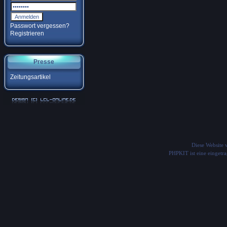
Passwort vergessen?
Registrieren
Presse
Zeitungsartikel
Diese Website
PHPKIT ist eine einget