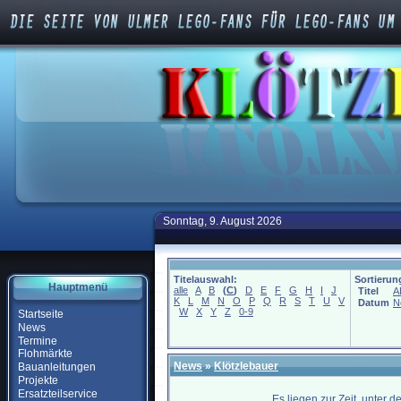
Sonntag, 9. August 2026
Titelauswahl:
Sortierun
Hauptmenü
alle
A
B
(
C
)
D
E
F
G
H
I
J
Titel
A
K
L
M
N
O
P
Q
R
S
T
U
V
Datum
N
W
X
Y
Z
0-9
Startseite
News
Termine
Flohmärkte
News
»
Klötzlebauer
Bauanleitungen
Projekte
Ersatzteilservice
Es liegen zur Zeit, unter 