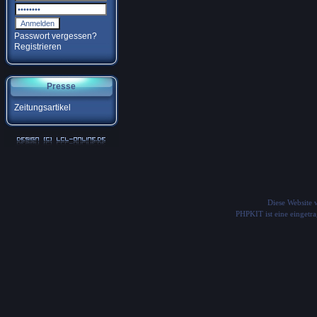
Passwort vergessen?
Registrieren
Presse
Zeitungsartikel
Diese Website
PHPKIT ist eine einget