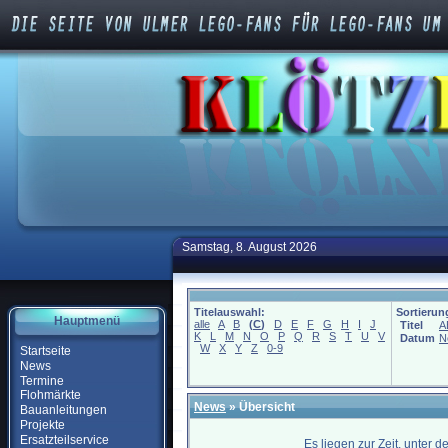
Samstag, 8. August 2026
Titelauswahl:
Sortierun
Hauptmenü
alle
A
B
(
C
)
D
E
F
G
H
I
J
Titel
A
K
L
M
N
O
P
Q
R
S
T
U
V
Datum
N
W
X
Y
Z
0-9
Startseite
News
Termine
Flohmärkte
News
» Übersicht
Bauanleitungen
Projekte
Ersatzteilservice
Es liegen zur Zeit, unter 