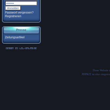
Passwort vergessen?
Registrieren
Presse
Zeitungsartikel
Diese Website
PHPKIT ist eine einget