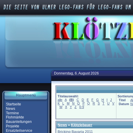
Donnerstag, 6. August 2026
Hauptmenü
Titelauswahl:
Sortierun
alle
A
(
B
)
C
D
E
F
G
H
I
J
Titel
A
K
L
M
N
O
P
Q
R
S
T
U
V
Startseite
Datum
N
W
X
Y
Z
0-9
News
Termine
Flohmärkte
Bauanleitungen
News
»
Klötzlebauer
Projekte
Ersatzteilservice
Bricking Bavaria 2011