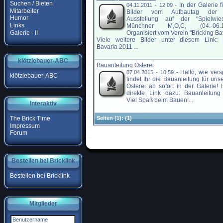
Suchen / Bieten
-
In der Galerie f
04.11.2011 - 12:09
Mitarbeiter
Bilder vom Aufbautag der
Humor
Ausstellung auf der "Spielwie
Links
Münchner M,O,C, (04.-06.11
Galerie - II
Organisiert vom Verein "Bricking Bav
Viele weitere Bilder unter diesem Link: B
Bavaria 2011 ...
klötzlebauer-ABC
Bauanleitung Osterei
-
Hallo, wie ver
07.04.2015 - 10:59
klötzlebauer-ABC
findet Ihr die Bauanleitung für un
Osterei ab sofort in der Galerie! 
direkte Link dazu: Bauanleitung
Viel Spaß beim Bauen!...
Interaktiv
The Brick Time
Seiten
(1):
(1)
Impressum
Forum
Bestellen bei Bricklink
Bestellen bei Bricklink
Mitglieder