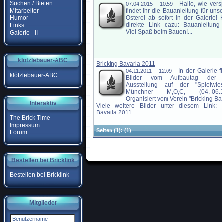
Suchen / Bieten
-
Hallo, wie ver
07.04.2015 - 10:59
Mitarbeiter
findet Ihr die Bauanleitung für un
Osterei ab sofort in der Galerie! 
Humor
direkte Link dazu: Bauanleitung
Links
Viel Spaß beim Bauen!...
Galerie - II
klötzlebauer-ABC
Bricking Bavaria 2011
-
In der Galerie f
04.11.2011 - 12:09
klötzlebauer-ABC
Bilder vom Aufbautag der
Ausstellung auf der "Spielwie
Münchner M,O,C, (04.-06.11
Organisiert vom Verein "Bricking Bav
Interaktiv
Viele weitere Bilder unter diesem Link: B
Bavaria 2011 ...
The Brick Time
Impressum
Seiten
(1):
(1)
Forum
Bestellen bei Bricklink
Bestellen bei Bricklink
Mitglieder