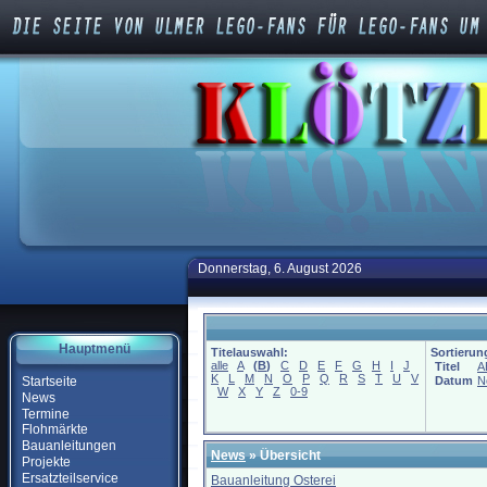
Donnerstag, 6. August 2026
Hauptmenü
Titelauswahl:
Sortierun
alle
A
(
B
)
C
D
E
F
G
H
I
J
Titel
A
K
L
M
N
O
P
Q
R
S
T
U
V
Startseite
Datum
N
W
X
Y
Z
0-9
News
Termine
Flohmärkte
Bauanleitungen
News
» Übersicht
Projekte
Ersatzteilservice
Bauanleitung Osterei