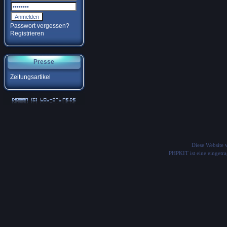
Passwort vergessen?
Registrieren
Presse
Zeitungsartikel
Diese Website
PHPKIT ist eine einget