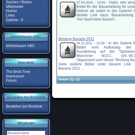
Suchen / Bieten
-
Hallo, wie ver
07.04.2015 - 10:59
Mitarbeiter
findet Ihr die Bauanleitung für un
Osterei ab sofort in der Galerie! 
Humor
direkte Link dazu: Bauanleitung
Links
Viel Spaß beim Bauen!...
Galerie - II
klötzlebauer-ABC
Bricking Bavaria 2011
-
In der Galerie f
04.11.2011 - 12:09
klötzlebauer-ABC
Bilder vom Aufbautag der
Ausstellung auf der "Spielwie
Münchner M,O,C, (04.-06.11
Organisiert vom Verein "Bricking Bav
Interaktiv
Viele weitere Bilder unter diesem Link: B
Bavaria 2011 ...
The Brick Time
Impressum
Seiten
(1):
(1)
Forum
Bestellen bei Bricklink
Bestellen bei Bricklink
Mitglieder