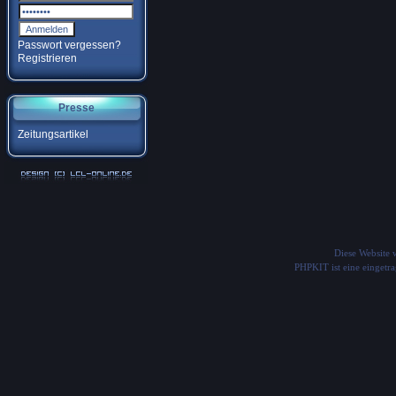
Passwort vergessen?
Registrieren
Presse
Zeitungsartikel
Diese Website
PHPKIT ist eine einget