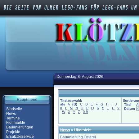
Donnerstag, 6. August 2026
Hauptmenü
Titelauswahl:
Sortierun
alle
A
(
B
)
C
D
E
F
G
H
I
J
Titel
A
K
L
M
N
O
P
Q
R
S
T
U
V
Startseite
Datum
N
W
X
Y
Z
0-9
News
Termine
Flohmärkte
Bauanleitungen
News
» Übersicht
Projekte
Ersatzteilservice
Bauanleitung Osterei