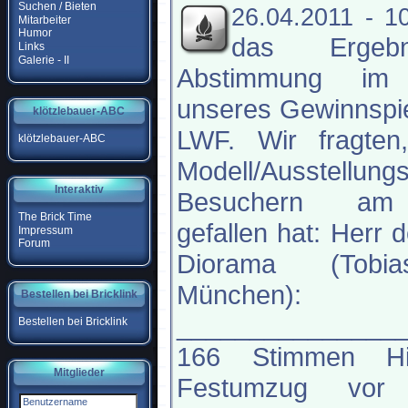
Suchen / Bieten
26.04.2011 - 1
Mitarbeiter
Humor
das Ergeb
Links
Galerie - II
Abstimmung im
unseres Gewinnspie
klötzlebauer-ABC
LWF. Wir fragten
klötzlebauer-ABC
Modell/Ausstellung
Interaktiv
Besuchern am
The Brick Time
gefallen hat: Herr 
Impressum
Forum
Diorama (Tobi
München):
Bestellen bei Bricklink
_______________
Bestellen bei Bricklink
166 Stimmen His
Mitglieder
Festumzug vor