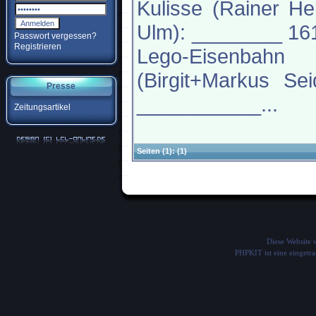
Kulisse (Rainer H
Ulm): ________ 16
Passwort vergessen?
Registrieren
Lego-Eisenbahn
(Birgit+Markus Sei
Presse
___________...
Zeitungsartikel
Seiten
(1):
(1)
Diese Website
PHPKIT ist eine einget