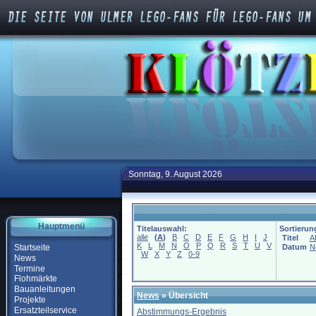
Sonntag, 9. August 2026
Hauptmenü
Titelauswahl:
Sortierun
alle
(
A
)
B
C
D
E
F
G
H
I
J
Titel
A
K
L
M
N
O
P
Q
R
S
T
U
V
Startseite
Datum
N
W
X
Y
Z
0-9
News
Termine
Flohmärkte
Bauanleitungen
News
» Übersicht
Projekte
Ersatzteilservice
Abstimmungs-Ergebnis