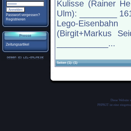
Kulisse (Rainer H
Ulm): ________ 16
Passwort vergessen?
Registrieren
Lego-Eisenbahn
(Birgit+Markus Sei
Presse
___________...
Zeitungsartikel
Seiten
(1):
(1)
Diese Website
PHPKIT ist eine einget