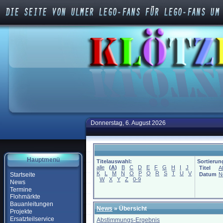
Donnerstag, 6. August 2026
Hauptmenü
Titelauswahl:
Sortierun
alle
(
A
)
B
C
D
E
F
G
H
I
J
Titel
A
K
L
M
N
O
P
Q
R
S
T
U
V
Startseite
Datum
N
W
X
Y
Z
0-9
News
Termine
Flohmärkte
Bauanleitungen
News
» Übersicht
Projekte
Ersatzteilservice
Abstimmungs-Ergebnis