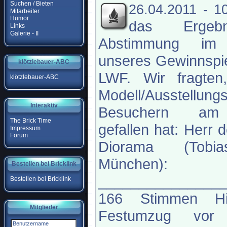
Suchen / Bieten
26.04.2011 - 1
Mitarbeiter
Humor
das Ergeb
Links
Galerie - II
Abstimmung im
unseres Gewinnspie
klötzlebauer-ABC
LWF. Wir fragten
klötzlebauer-ABC
Modell/Ausstellung
Interaktiv
Besuchern am
The Brick Time
gefallen hat: Herr 
Impressum
Forum
Diorama (Tobi
München):
Bestellen bei Bricklink
_______________
Bestellen bei Bricklink
166 Stimmen His
Mitglieder
Festumzug vor