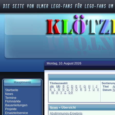
Montag, 10. August 2026
Hauptmenü
Titelauswahl:
Sortierun
alle
(
A
)
B
C
D
E
F
G
H
I
J
Titel
A
K
L
M
N
O
P
Q
R
S
T
U
V
Startseite
Datum
N
W
X
Y
Z
0-9
News
Termine
Flohmärkte
Bauanleitungen
News
» Übersicht
Projekte
Ersatzteilservice
Abstimmungs-Ergebnis