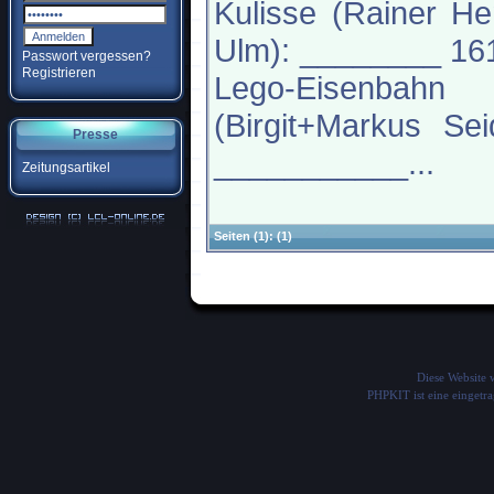
Kulisse (Rainer H
Ulm): ________ 16
Passwort vergessen?
Registrieren
Lego-Eisenbahn
(Birgit+Markus Sei
Presse
___________...
Zeitungsartikel
Seiten
(1):
(1)
Diese Website
PHPKIT ist eine einget