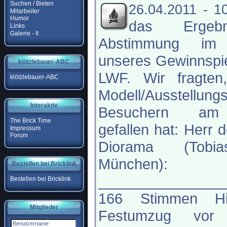
Suchen / Bieten
26.04.2011 - 1
Mitarbeiter
Humor
das Ergeb
Links
Galerie - II
Abstimmung im
unseres Gewinnspie
klötzlebauer-ABC
LWF. Wir fragten
klötzlebauer-ABC
Modell/Ausstellung
Interaktiv
Besuchern am
The Brick Time
gefallen hat: Herr 
Impressum
Forum
Diorama (Tobi
München):
Bestellen bei Bricklink
_______________
Bestellen bei Bricklink
166 Stimmen His
Mitglieder
Festumzug vor