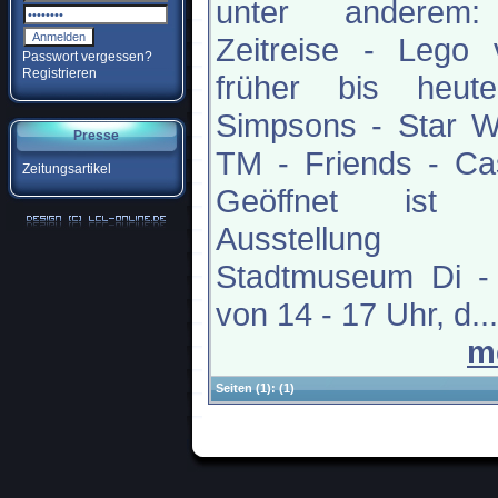
unter anderem
Zeitreise - Lego 
Passwort vergessen?
Registrieren
früher bis heut
Simpsons - Star W
Presse
TM - Friends - Ca
Zeitungsartikel
Geöffnet ist 
Ausstellung
Stadtmuseum Di -
von 14 - 17 Uhr, d...
m
Seiten
(1):
(1)