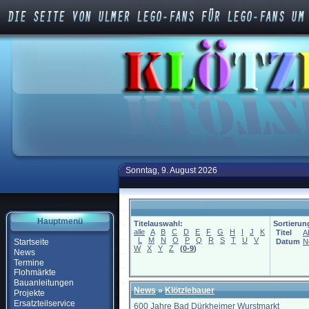
Sonntag, 9. August 2026
Hauptmenü
Titelauswahl:
Sortierun
alle
A
B
C
D
E
F
G
H
I
J
K
Titel
A
L
M
N
O
P
Q
R
S
T
U
V
Startseite
Datum
N
W
X
Y
Z
(
0-9
)
News
Termine
Flohmärkte
Bauanleitungen
News
»
Klötzlebauer
Projekte
Ersatzteilservice
600 Jahre Bad Dürkheimer Wurstmarkt