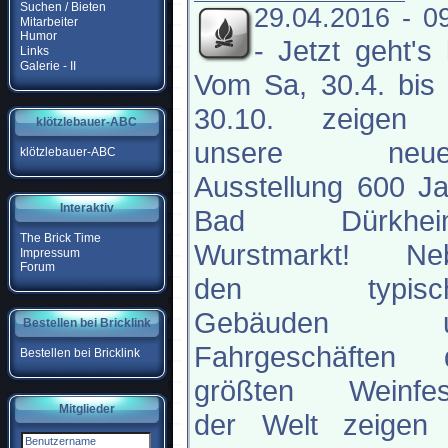
Suchen / Bieten
29.04.2016 - 0
Mitarbeiter
Humor
-
Jetzt geht's 
Links
Galerie - II
Vom Sa, 30.4. bis
30.10. zeigen 
klötzlebauer-ABC
unsere neue
klötzlebauer-ABC
Ausstellung 600 J
Interaktiv
Bad Dürkhei
The Brick Time
Wurstmarkt! Ne
Impressum
Forum
den typisch
Gebäuden u
Bestellen bei Bricklink
Fahrgeschäften 
Bestellen bei Bricklink
größten Weinfes
Mitglieder
der Welt zeigen 